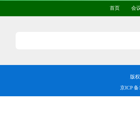
首页
会
版权
京ICP 备1