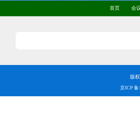
首页
会
版权
京ICP 备1