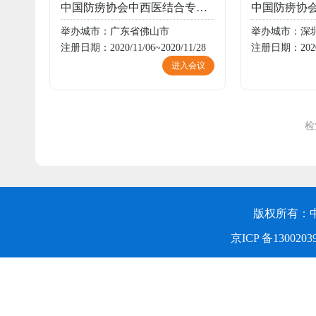
中国防痨协会中西医结合专业分会成立大会暨首届中西医联合结核病防治临床应用与发展高峰学术论坛
举办城市：广东省佛山市
举办城市：深
注册日期：2020/11/06~2020/11/28
注册日期：2020/1
进入会议
检
版权所有：
京ICP 备1300203